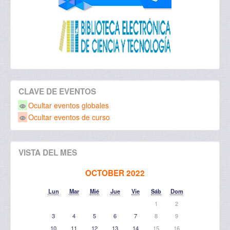
CLAVE DE EVENTOS
Ocultar eventos globales
Ocultar eventos de curso
VISTA DEL MES
OCTOBER 2022
Lun
Mar
Mié
Jue
Vie
Sáb
Dom
1
2
3
4
5
6
7
8
9
10
11
12
13
14
15
16