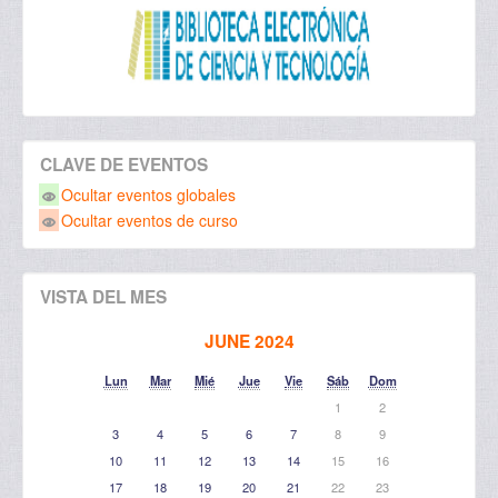
CLAVE DE EVENTOS
Ocultar eventos globales
Ocultar eventos de curso
VISTA DEL MES
JUNE 2024
Lun
Mar
Mié
Jue
Vie
Sáb
Dom
1
2
3
4
5
6
7
8
9
10
11
12
13
14
15
16
17
18
19
20
21
22
23